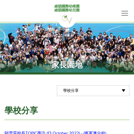
綠韻國際幼稚園
綠韻國際幼兒園
家長園地
學校分享
鄔雪霖校長TOPIC專訪 (13 October 2022) - (將軍澳分校)