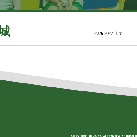
城
Copyright © 2026 Greenview English (I